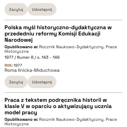
Zacytuj
Udostępnij
pobierz cytat
Polska myśl historyczno-dydaktyczna w
przededniu reformy Komisji Edukacji
CZYSTY TEKST
Narodowej
Opublikowano w:
Rocznik Naukowo-Dydaktyczny. Prace
Historyczne
pobierz cytat
1977 / Numer 8 / s. 143 - 149
ROK:
1977
Roma Ilnicka-Miduchowa
BIBTEX
Zacytuj
Udostępnij
pobierz cytat
Praca z tekstem podręcznika historii w
klasie V w oparciu o aktywizujący ucznia
CZYSTY TEKST
model pracy
Opublikowano w:
Rocznik Naukowo-Dydaktyczny. Prace
Historyczne