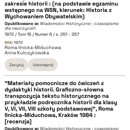
CZYSTY TEKST
zakresie historii : (na podstawie egzaminu
wstępnego na WSN, kierunek: Historia z
Wychowaniem Obywatelskim)
pobierz cytat
Opublikowano w:
Wiadomości Historyczne : czasopismo
dla nauczycieli
1972 / Tom 15 / Numer 6 / s. 251 - 257
BIBTEX
ROK:
1972
Roma Ilnicka-Miduchowa
Anna Kulczykowska
pobierz cytat
Zacytuj
Udostępnij
"Materiały pomocnicze do ćwiczeń z
dydaktyki historii. Graficzno-słowna
CZYSTY TEKST
transpozycja tekstu historycznego na
przykładzie podręcznika historii dla klasy
V, VI, VII, VIII szkoły podstawowej", Roma
pobierz cytat
Ilnicka-Miduchowa, Kraków 1984 :
[recenzja]
Opublikowano w:
BIBTEX
Wiadomości Historyczne : czasopismo