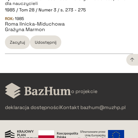
dla nauczycieli
1985 / Tom 28 / Numer 3 / s. 273 - 275
pobierz cytat
ROK:
1985
Roma Ilnicka-Miduchowa
Grażyna Marmon
Zacytuj
Udostępnij
CZYSTY TEKST
o projekcie
pobierz cytat
deklaracja dostępności
Kontakt
bazhum@muzhp.pl
BIBTEX
pobierz cytat