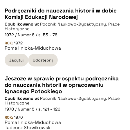
Podręczniki do nauczania historii w dobie
Komisji Edukacji Narodowej
CZYSTY TEKST
Opublikowano w:
Rocznik Naukowo-Dydaktyczny. Prace
Historyczne
1972 / Numer 6 / s. 53 - 76
pobierz cytat
ROK:
1972
Roma Ilnicka-Miduchowa
BIBTEX
Zacytuj
Udostępnij
pobierz cytat
Jeszcze w sprawie prospektu podręcznika
do nauczania historii w opracowaniu
CZYSTY TEKST
Ignacego Potockiego
Opublikowano w:
Rocznik Naukowo-Dydaktyczny. Prace
Historyczne
pobierz cytat
1970 / Numer 5 / s. 121 - 126
ROK:
1970
Roma Ilnicka-Miduchowa
BIBTEX
Tadeusz Słowikowski