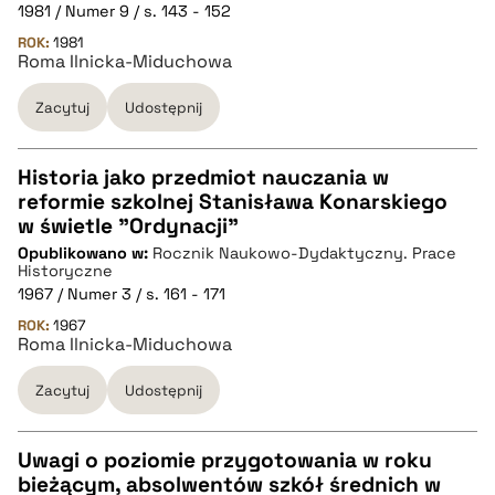
pobierz cytat
1981 / Numer 9 / s. 143 - 152
ROK:
1981
Roma Ilnicka-Miduchowa
BIBTEX
Zacytuj
Udostępnij
pobierz cytat
Historia jako przedmiot nauczania w
reformie szkolnej Stanisława Konarskiego
CZYSTY TEKST
w świetle "Ordynacji"
Opublikowano w:
Rocznik Naukowo-Dydaktyczny. Prace
Historyczne
pobierz cytat
1967 / Numer 3 / s. 161 - 171
ROK:
1967
Roma Ilnicka-Miduchowa
BIBTEX
Zacytuj
Udostępnij
pobierz cytat
Uwagi o poziomie przygotowania w roku
bieżącym, absolwentów szkół średnich w