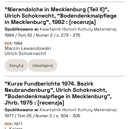
"Nierendolche in Mecklenburg (Teil II)",
Ulrich Schoknecht, "Bodendenkmalpflege
CZYSTY TEKST
in Mecklenburg", 1982 : [recenzja]
Opublikowano w:
Kwartalnik Historii Kultury Materialnej
1984 / Tom 32 / Numer 2 / s. 273 - 275
pobierz cytat
ROK:
1984
Marcin Lewandowski
Ulrich Schoknecht
BIBTEX
Zacytuj
Udostępnij
pobierz cytat
"Kurze Fundberichte 1974. Bezirk
Neubrandenburg", Ulrich Schoknecht,
CZYSTY TEKST
"Bodendenkmalpflege in Mecklenburg",
Jhrb. 1975 : [recenzja]
Opublikowano w:
Kwartalnik Historii Kultury Materialnej
pobierz cytat
1977 / Tom 25 / Numer 2 / s. 304 - 305
ROK:
1977
L. Kajzer