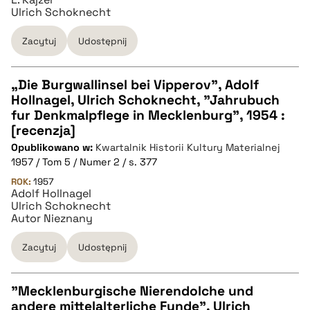
BIBTEX
Ulrich Schoknecht
pobierz cytat
Zacytuj
Udostępnij
„Die Burgwallinsel bei Vipperov”, Adolf
Hollnagel, Ulrich Schoknecht, "Jahrubuch
CZYSTY TEKST
fur Denkmalpflege in Mecklenburg", 1954 :
[recenzja]
Opublikowano w:
Kwartalnik Historii Kultury Materialnej
pobierz cytat
1957 / Tom 5 / Numer 2 / s. 377
ROK:
1957
Adolf Hollnagel
BIBTEX
Ulrich Schoknecht
Autor Nieznany
pobierz cytat
Zacytuj
Udostępnij
"Mecklenburgische Nierendolche und
andere mittelalterliche Funde", Ulrich