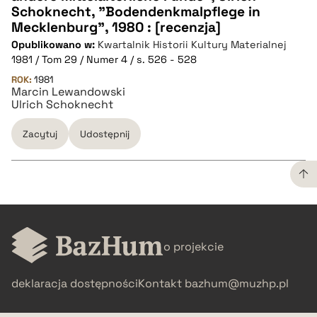
CZYSTY TEKST
Schoknecht, "Bodendenkmalpflege in
Mecklenburg", 1980 : [recenzja]
Opublikowano w:
Kwartalnik Historii Kultury Materialnej
pobierz cytat
1981 / Tom 29 / Numer 4 / s. 526 - 528
ROK:
1981
Marcin Lewandowski
BIBTEX
Ulrich Schoknecht
pobierz cytat
Zacytuj
Udostępnij
CZYSTY TEKST
o projekcie
pobierz cytat
deklaracja dostępności
Kontakt
bazhum@muzhp.pl
BIBTEX