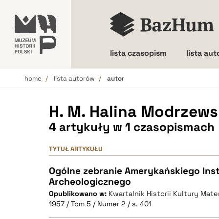
lista czasopism
lista au
home
lista autorów
autor
Wielkość liter
H. M. Halina Modrzew
4 artykuły w 1 czasopismach
TYTUŁ ARTYKUŁU
Ogólne zebranie Amerykańskiego Ins
Archeologicznego
Opublikowano w:
Kwartalnik Historii Kultury Mater
1957 / Tom 5 / Numer 2 / s. 401