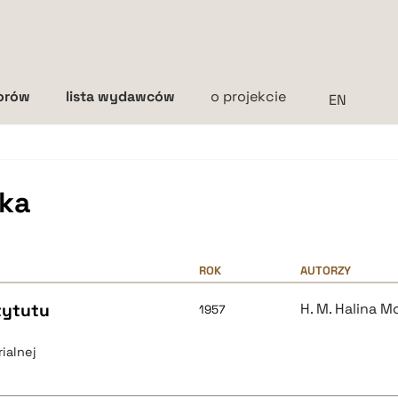
torów
lista wydawców
o projekcie
Interlinia
mała
średnia
duża
ska
ROK
AUTORZY
tytutu
H. M. Halina 
1957
ialnej