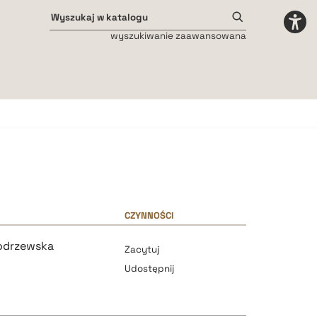
wyszukiwanie zaawansowana
Odstępy międzyliterowe
małe
średnie
duże
CZYNNOŚCI
Modrzewska
Zacytuj
Udostępnij