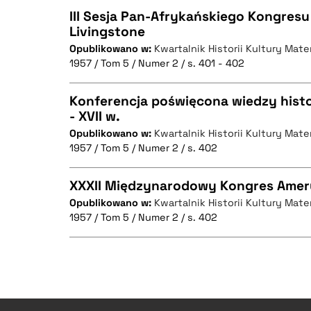
III Sesja Pan-Afrykańskiego Kongres
Livingstone
Opublikowano w:
Kwartalnik Historii Kultury Mater
CZYSTY TEKST
1957 / Tom 5 / Numer 2 / s. 401 - 402
Konferencja poświęcona wiedzy histor
- XVII w.
BIBTEX
Opublikowano w:
Kwartalnik Historii Kultury Mater
CZYSTY TEKST
1957 / Tom 5 / Numer 2 / s. 402
XXXII Międzynarodowy Kongres Ame
Opublikowano w:
Kwartalnik Historii Kultury Mater
BIBTEX
1957 / Tom 5 / Numer 2 / s. 402
CZYSTY TEKST
CZYSTY TEKST
BIBTEX