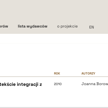
torów
lista wydawców
o projekcie
Interlinia
mała
średnia
duża
ROK
AUTORZY
tekście integracji z
Joanna Borow
2010