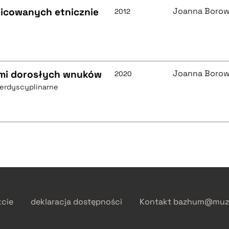
icowanych etnicznie
Joanna Borow
2012
zami dorosłych wnuków
Joanna Borow
2020
terdyscyplinarne
kcie
deklaracja dostępności
Kontakt
bazhum@muzh