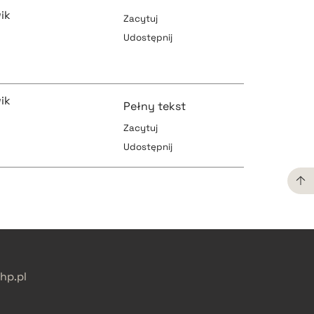
ik
Zacytuj
Udostępnij
pobierz cytat
ik
Pełny tekst
Zacytuj
Udostępnij
pobierz cytat
pobierz cytat
pobierz cytat
pobierz cytat
p.pl