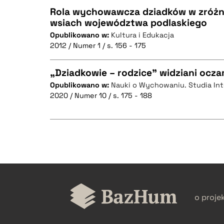
Rola wychowawcza dziadków w zróżn
wsiach województwa podlaskiego
Opublikowano w:
Kultura i Edukacja
CZYSTY TEKST
2012 / Numer 1 / s. 156 - 175
„Dziadkowie – rodzice” widziani oc
Opublikowano w:
Nauki o Wychowaniu. Studia In
BIBTEX
2020 / Numer 10 / s. 175 - 188
CZYSTY TEKST
BIBTEX
CZYSTY TEKST
o proje
BIBTEX