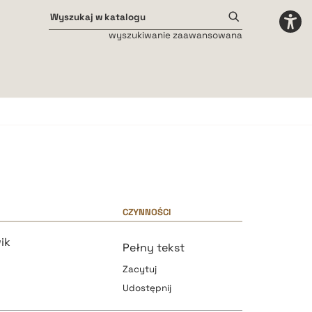
wyszukiwanie zaawansowana
Odstępy międzyliterowe
małe
średnie
duże
CZYNNOŚCI
ik
Pełny tekst
Zacytuj
Udostępnij