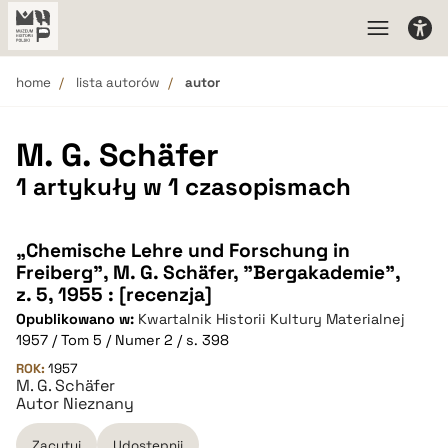
home
lista autorów
autor
M. G. Schäfer
1 artykuły w 1 czasopismach
„Chemische Lehre und Forschung in
Freiberg”, M. G. Schäfer, "Bergakademie",
z. 5, 1955 : [recenzja]
Opublikowano w:
Kwartalnik Historii Kultury Materialnej
1957 / Tom 5 / Numer 2 / s. 398
ROK:
1957
M. G. Schäfer
Autor Nieznany
Zacytuj
Udostępnij