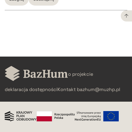
CZYSTY TEKST
pobierz cytat
BIBTEX
o projekcie
pobierz cytat
deklaracja dostępności
Kontakt
bazhum@muzhp.pl