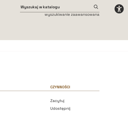
wyszukiwanie zaawansowana
Odstępy międzyliterowe
małe
średnie
duże
CZYNNOŚCI
Zacytuj
Udostępnij