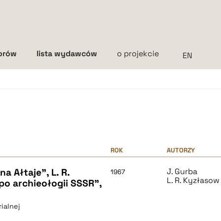
torów
lista wydawców
o projekcie
Interlinia
mała
średnia
duża
ROK
AUTORZY
a Ałtaje", L. R.
J. Gurba
1967
L. R. Kyzłasow
po archieołogii SSSR",
ialnej