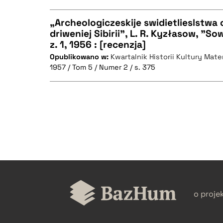
„Archeologiczeskije swidietlieslstwa 
driweniej Sibirii”, L. R. Kyzłasow, "So
z. 1, 1956 : [recenzja]
CZYSTY TEKST
Opublikowano w:
Kwartalnik Historii Kultury Mater
1957 / Tom 5 / Numer 2 / s. 375
BIBTEX
CZYSTY TEKST
BIBTEX
o proje