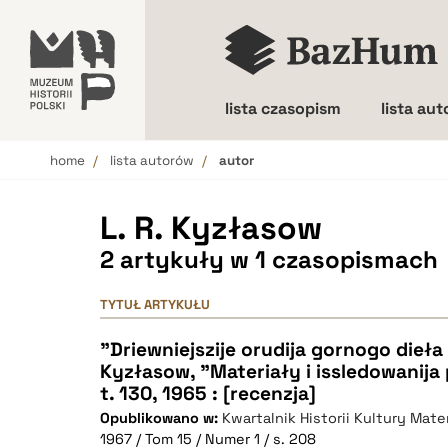
lista czasopism
lista au
home
lista autorów
autor
Wielkość liter
L. R. Kyzłasow
2 artykuły w 1 czasopismach
TYTUŁ ARTYKUŁU
"Driewniejszije orudija gornogo dieła n
Kyzłasow, "Materiały i issledowanija 
t. 130, 1965 : [recenzja]
Opublikowano w:
Kwartalnik Historii Kultury Mater
1967 / Tom 15 / Numer 1 / s. 208