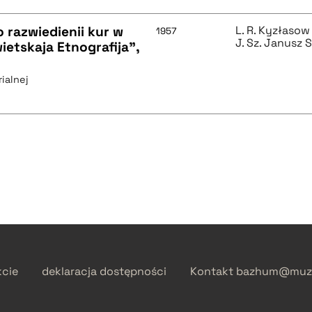
o razwiedienii kur w
L. R. Kyzłasow
1957
J. Sz. Janusz 
wietskaja Etnografija",
ialnej
kcie
deklaracja dostępności
Kontakt
bazhum@muzh