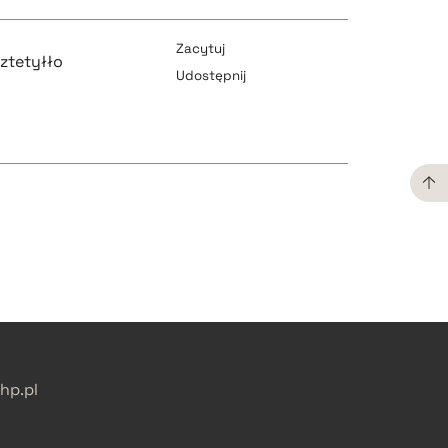
Zacytuj
Sztetyłło
Udostępnij
pobierz cytat
pobierz cytat
pobierz cytat
p.pl
pobierz cytat