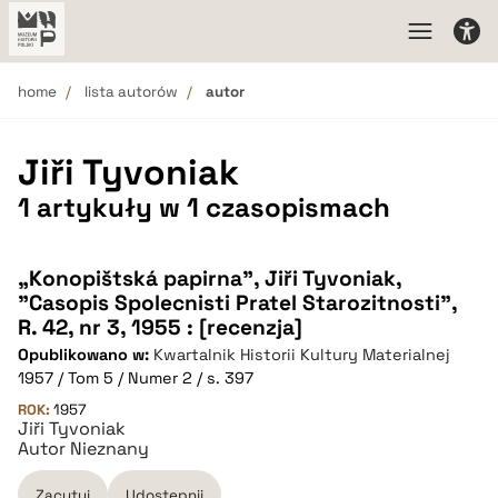
home
lista autorów
autor
Jiři Tyvoniak
1 artykuły w 1 czasopismach
„Konopištská papirna”, Jiři Tyvoniak,
"Casopis Spolecnisti Pratel Starozitnosti",
R. 42, nr 3, 1955 : [recenzja]
Opublikowano w:
Kwartalnik Historii Kultury Materialnej
1957 / Tom 5 / Numer 2 / s. 397
ROK:
1957
Jiři Tyvoniak
Autor Nieznany
Zacytuj
Udostępnij