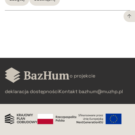
CZYSTY TEKST
pobierz cytat
BIBTEX
o projekcie
pobierz cytat
deklaracja dostępności
Kontakt
bazhum@muzhp.pl