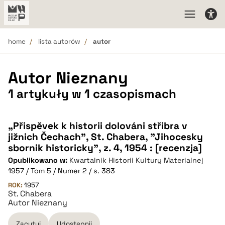
home
lista autorów
autor
Autor Nieznany
1 artykuły w 1 czasopismach
„Přispěvek k historii dolováni střibra v
jižnich Čechach”, St. Chabera, "Jihocesky
sbornik historicky", z. 4, 1954 : [recenzja]
Opublikowano w:
Kwartalnik Historii Kultury Materialnej
1957 / Tom 5 / Numer 2 / s. 383
ROK:
1957
St. Chabera
Autor Nieznany
Zacytuj
Udostępnij