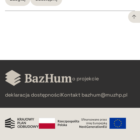
CZYSTY TEKST
pobierz cytat
BIBTEX
o projekcie
pobierz cytat
deklaracja dostępności
Kontakt
bazhum@muzhp.pl