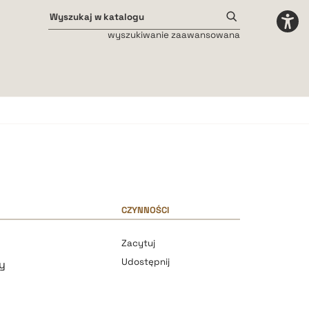
wyszukiwanie zaawansowana
Odstępy międzyliterowe
małe
średnie
duże
CZYNNOŚCI
Zacytuj
Udostępnij
y