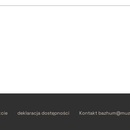
kcie
deklaracja dostępności
Kontakt
bazhum@muzh