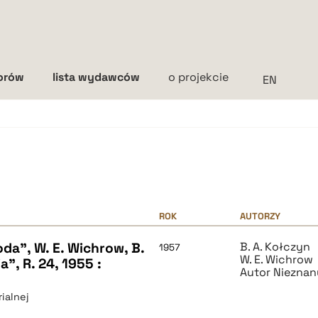
torów
lista wydawców
o projekcie
Interlinia
mała
średnia
duża
ROK
AUTORZY
oda", W. E. Wichrow, B.
B. A. Kołczyn
1957
W. E. Wichrow
", R. 24, 1955 :
Autor Nieznan
ialnej