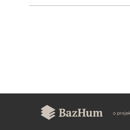
CZYSTY TEKST
BIBTEX
o proje