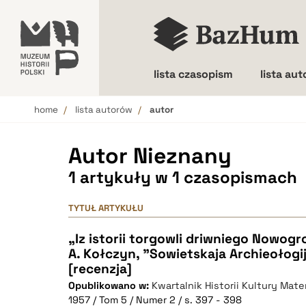
lista czasopism
lista au
home
lista autorów
autor
Wielkość liter
Autor Nieznany
1 artykuły w 1 czasopismach
TYTUŁ ARTYKUŁU
„Iz istorii torgowli driwniego Nowogr
A. Kołczyn, "Sowietskaja Archieołogija
[recenzja]
Opublikowano w:
Kwartalnik Historii Kultury Mater
1957 / Tom 5 / Numer 2 / s. 397 - 398