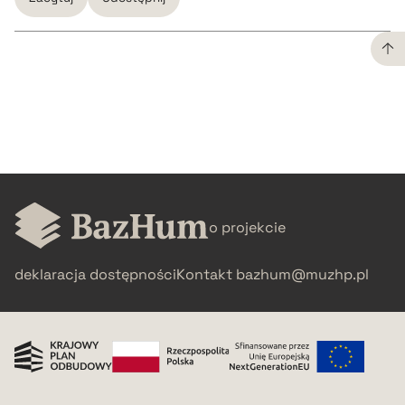
CZYSTY TEKST
pobierz cytat
BIBTEX
o projekcie
pobierz cytat
deklaracja dostępności
Kontakt
bazhum@muzhp.pl