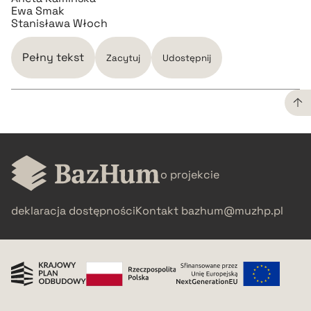
Ewa Smak
Stanisława Włoch
Pełny tekst
Zacytuj
Udostępnij
CZYSTY TEKST
o projekcie
pobierz cytat
deklaracja dostępności
Kontakt
bazhum@muzhp.pl
BIBTEX
pobierz cytat