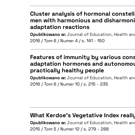
Cluster analysis of hormonal constel
men with harmonious and disharmoni
adaptation reactions
CZYSTY TEKST
Opublikowano w:
Journal of Education, Health an
2016 / Tom 6 / Numer 4 / s. 141 - 150
Features of immunity by various const
BIBTEX
adaptation hormones and autonomous
practically healthy people
CZYSTY TEKST
Opublikowano w:
Journal of Education, Health an
2016 / Tom 6 / Numer 10 / s. 215 - 235
BIBTEX
What Kerdoe's Vegetative Index really
Opublikowano w:
Journal of Education, Health an
2015 / Tom 5 / Numer 12 / s. 279 - 288
CZYSTY TEKST