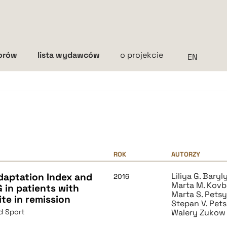
torów
lista wydawców
o projekcie
Interlinia
mała
średnia
duża
ROK
AUTORZY
daptation Index and
Liliya G. Baryl
2016
Marta M. Kov
 in patients with
Marta S. Pets
te in remission
Stepan V. Pet
d Sport
Walery Zukow