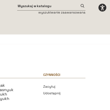
wyszukiwanie zaawansowana
Odstępy międzyliterowe
małe
średnie
duże
CZYNNOŚCI
yak
Zacytuj
basnyuk
Udostępnij
yukh
syukh