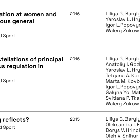
lation at women and
Liliya G. Baryl
2016
Yaroslav L. Hr
ous general
Igor L.Popovy
Walery Zukow
d Sport
ellations of principal
Liliya G. Baryl
2016
Anatoliy I. Go
 regulation in
Yaroslav L. Hr
Tetyana A. Ko
d Sport
Marta M. Kov
Igor L.Popovy
Galyna Yo. Ma
Svitlana P. Tk
Walery Zukow
 reflects?
Liliya G. Baryl
2015
Oleksandra I. 
d Sport
Borys V. Hrin
Oleh V. Snihur