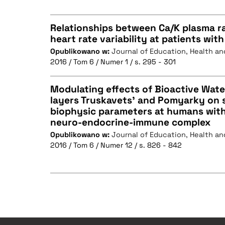
Relationships between Ca/K plasma r
heart rate variability at patients with
BIBTEX
Opublikowano w:
Journal of Education, Health an
CZYSTY TEKST
2016 / Tom 6 / Numer 1 / s. 295 - 301
Modulating effects of Bioactive Wat
layers Truskavets' and Pomyarky on
BIBTEX
biophysic parameters at humans with
CZYSTY TEKST
neuro-endocrine-immune complex
Opublikowano w:
Journal of Education, Health an
2016 / Tom 6 / Numer 12 / s. 826 - 842
BIBTEX
CZYSTY TEKST