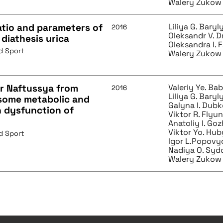
Walery Zukow
atio and parameters of
Liliya G. Baryl
2016
Oleksandr V. 
 diathesis urica
Oleksandra I. 
d Sport
Walery Zukow
er Naftussya from
Valeriy Ye. Ba
2016
Liliya G. Baryl
 some metabolic and
Galyna I. Dub
 dysfunction of
Viktor R. Flyu
Anatoliy I. Go
Viktor Yo. Hub
d Sport
Igor L.Popovy
Nadiya O. Syd
Walery Zukow