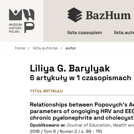
lista czasopism
lista au
home
lista autorów
autor
Wielkość liter
Liliya G. Barylyak
6 artykuły w 1 czasopismach
TYTUŁ ARTYKUŁU
Relationships between Popovych's A
parameters of ongoiging HRV and EEG
chronic pyelonephrite and cholecysti
Opublikowano w:
Journal of Education, Health an
2016 / Tom 6 / Numer 2 / s. 99 - 110