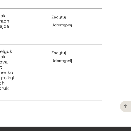
pobierz cytat
yak
Zacytuj
Drach
Udostępnij
Fajda
pobierz cytat
pobierz cytat
belyuk
Zacytuj
yak
Udostępnij
kova
nt
zhenko
pobierz cytat
yts'kyi
pobierz cytat
ch
oruk
pobierz cytat