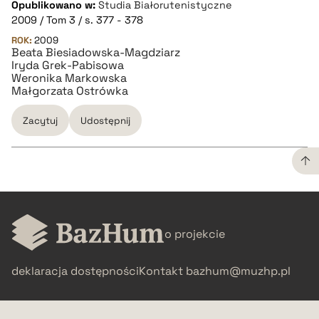
Opublikowano w:
Studia Białorutenistyczne
2009 / Tom 3 / s. 377 - 378
BIBTEX
ROK:
2009
Beata Biesiadowska-Magdziarz
pobierz cytat
Iryda Grek-Pabisowa
Weronika Markowska
Małgorzata Ostrówka
Zacytuj
Udostępnij
CZYSTY TEKST
o projekcie
pobierz cytat
deklaracja dostępności
Kontakt
bazhum@muzhp.pl
BIBTEX
pobierz cytat