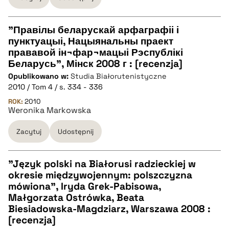
"Правілы беларускай арфаграфіі і
пунктуацыі, Нацыянальны праект
CZYSTY TEKST
прававой ін¬фар¬мацыі Рэспублікі
Беларусь", Мінск 2008 г : [recenzja]
Opublikowano w:
Studia Białorutenistyczne
pobierz cytat
2010 / Tom 4 / s. 334 - 336
ROK:
2010
Weronika Markowska
BIBTEX
Zacytuj
Udostępnij
pobierz cytat
"Język polski na Białorusi radzieckiej w
okresie międzywojennym: polszczyzna
CZYSTY TEKST
mówiona", Iryda Grek-Pabisowa,
Małgorzata Ostrówka, Beata
Biesiadowska-Magdziarz, Warszawa 2008 :
pobierz cytat
[recenzja]