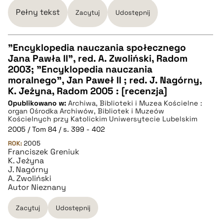
pobierz cytat
Pełny tekst
Zacytuj
Udostępnij
"Encyklopedia nauczania społecznego
Jana Pawła II", red. A. Zwoliński, Radom
CZYSTY TEKST
2003; "Encyklopedia nauczania
moralnego", Jan Paweł II ; red. J. Nagórny,
K. Jeżyna, Radom 2005 : [recenzja]
pobierz cytat
Opublikowano w:
Archiwa, Biblioteki i Muzea Kościelne :
organ Ośrodka Archiwów, Bibliotek i Muzeów
Kościelnych przy Katolickim Uniwersytecie Lubelskim
BIBTEX
2005 / Tom 84 / s. 399 - 402
ROK:
2005
Franciszek Greniuk
pobierz cytat
K. Jeżyna
J. Nagórny
A. Zwoliński
Autor Nieznany
Zacytuj
Udostępnij