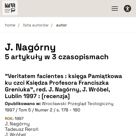
home
lista autorów
autor
J. Nagórny
5 artykuły w 3 czasopismach
"Veritatem facientes : księga Pamiątkowa
ku czci Księdza Profesora Franciszka
Greniuka", red. J. Nagórny, J. Wróbel,
Lublin 1997 : [recenzja]
Opublikowano w:
Wrocławski Przegląd Teologiczny
1997 / Tom 5 / Numer 2 / s. 178 - 180
ROK:
1997
J. Nagórny
Tadeusz Reroń
J. Wróbel