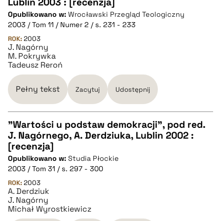
CZYSTY TEKST
Lublin 2003 : [recenzja]
Opublikowano w:
Wrocławski Przegląd Teologiczny
2003 / Tom 11 / Numer 2 / s. 231 - 233
pobierz cytat
ROK:
2003
J. Nagórny
M. Pokrywka
BIBTEX
Tadeusz Reroń
pobierz cytat
Pełny tekst
Zacytuj
Udostępnij
"Wartości u podstaw demokracji", pod red.
J. Nagórnego, A. Derdziuka, Lublin 2002 :
CZYSTY TEKST
[recenzja]
Opublikowano w:
Studia Płockie
2003 / Tom 31 / s. 297 - 300
pobierz cytat
ROK:
2003
A. Derdziuk
J. Nagórny
BIBTEX
Michał Wyrostkiewicz