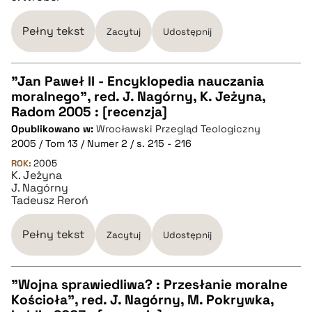
Pełny tekst
Zacytuj
Udostępnij
"Jan Paweł II - Encyklopedia nauczania
moralnego", red. J. Nagórny, K. Jeżyna,
CZYSTY TEKST
Radom 2005 : [recenzja]
Opublikowano w:
Wrocławski Przegląd Teologiczny
2005 / Tom 13 / Numer 2 / s. 215 - 216
pobierz cytat
ROK:
2005
K. Jeżyna
J. Nagórny
BIBTEX
Tadeusz Reroń
pobierz cytat
Pełny tekst
Zacytuj
Udostępnij
"Wojna sprawiedliwa? : Przesłanie moralne
Kościoła", red. J. Nagórny, M. Pokrywka,