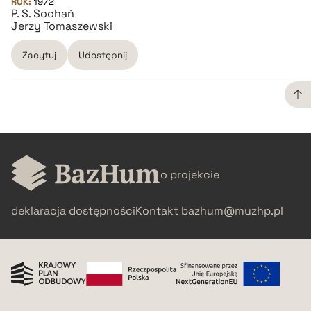
ROK:
1972
P. S. Sochań
Jerzy Tomaszewski
Zacytuj
Udostępnij
CZYSTY TEKST
pobierz cytat
o projekcie
BIBTEX
deklaracja dostępności
Kontakt
bazhum@muzhp.pl
pobierz cytat