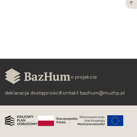
CZYSTY TEKST
pobierz cytat
BIBTEX
pobierz cytat
o projekcie
deklaracja dostępności
Kontakt
bazhum@muzhp.pl