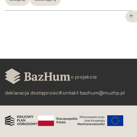
CZYSTY TEKST
pobierz cytat
BIBTEX
o projekcie
pobierz cytat
deklaracja dostępności
Kontakt
bazhum@muzhp.pl