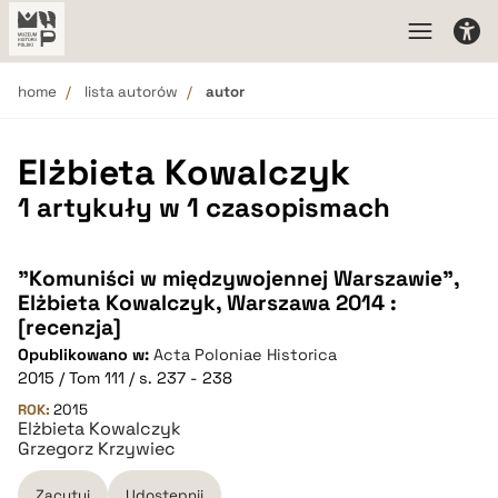
home
lista autorów
autor
Elżbieta Kowalczyk
1 artykuły w 1 czasopismach
"Komuniści w międzywojennej Warszawie",
Elżbieta Kowalczyk, Warszawa 2014 :
[recenzja]
Opublikowano w:
Acta Poloniae Historica
2015 / Tom 111 / s. 237 - 238
ROK:
2015
Elżbieta Kowalczyk
Grzegorz Krzywiec
Zacytuj
Udostępnij