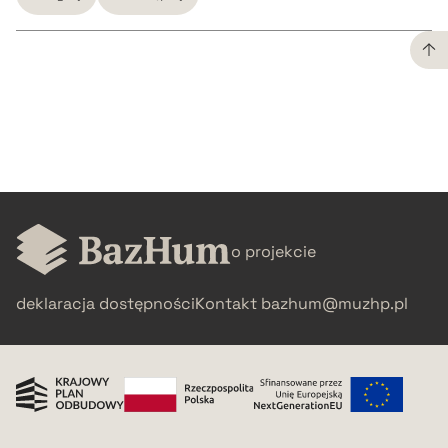
CZYSTY TEKST
pobierz cytat
BIBTEX
o projekcie
pobierz cytat
deklaracja dostępności
Kontakt
bazhum@muzhp.pl