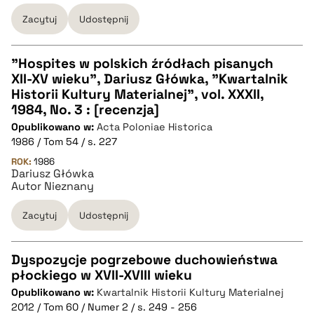
pobierz cytat
Zacytuj
Udostępnij
"Hospites w polskich źródłach pisanych
XII-XV wieku", Dariusz Główka, "Kwartalnik
CZYSTY TEKST
Historii Kultury Materialnej", vol. XXXII,
1984, No. 3 : [recenzja]
Opublikowano w:
Acta Poloniae Historica
pobierz cytat
1986 / Tom 54 / s. 227
ROK:
1986
Dariusz Główka
BIBTEX
Autor Nieznany
pobierz cytat
Zacytuj
Udostępnij
Dyspozycje pogrzebowe duchowieństwa
płockiego w XVII-XVIII wieku
CZYSTY TEKST
Opublikowano w:
Kwartalnik Historii Kultury Materialnej
2012 / Tom 60 / Numer 2 / s. 249 - 256