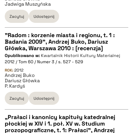
Jadwiga Muszyńska
BIBTEX
Zacytuj
Udostępnij
pobierz cytat
"Radom : korzenie miasta i regionu, t. 1 :
Badania 2009", Andrzej Buko, Dariusz
CZYSTY TEKST
Główka, Warszawa 2010 : [recenzja]
Opublikowano w:
Kwartalnik Historii Kultury Materialnej
2012 / Tom 60 / Numer 3 / s. 527 - 529
pobierz cytat
ROK:
2012
Andrzej Buko
Dariusz Główka
BIBTEX
P. Kardyś
Zacytuj
Udostępnij
pobierz cytat
„Prałaci i kanonicy kapituły katedralnej
płockiej w XIV i 1. poł. XV w. Studium
CZYSTY TEKST
prozopograficzne, t. 1: Prałaci”, Andrzej