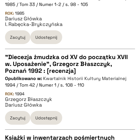
CZYSTY TEKST
1985 / Tom 33 / Numer 1-2 / s. 98 - 105
ROK:
1985
Dariusz Główka
pobierz cytat
I. Rabęcka-Brykczyńska
Zacytuj
Udostępnij
BIBTEX
"Diecezja żmudzka od XV do początku XVII
pobierz cytat
w. Uposażenie", Grzegorz Błaszczyk,
CZYSTY TEKST
Poznań 1992 : [recenzja]
Opublikowano w:
Kwartalnik Historii Kultury Materialnej
1994 / Tom 42 / Numer 1 / s. 108 - 110
pobierz cytat
ROK:
1994
Grzegorz Błaszczyk
Dariusz Główka
BIBTEX
Zacytuj
Udostępnij
pobierz cytat
Książki w inwentarzach pośmiertnych