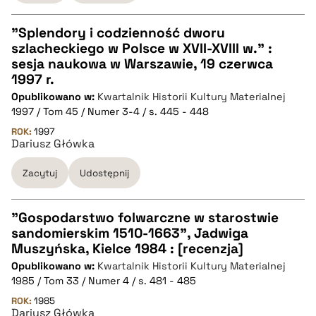
BIBTEX
"Splendory i codzienność dworu
pobierz cytat
szlacheckiego w Polsce w XVII-XVIII w." :
CZYSTY TEKST
sesja naukowa w Warszawie, 19 czerwca
1997 r.
Opublikowano w:
Kwartalnik Historii Kultury Materialnej
pobierz cytat
1997 / Tom 45 / Numer 3-4 / s. 445 - 448
ROK:
1997
Dariusz Główka
BIBTEX
Zacytuj
Udostępnij
pobierz cytat
"Gospodarstwo folwarczne w starostwie
sandomierskim 1510-1663", Jadwiga
CZYSTY TEKST
Muszyńska, Kielce 1984 : [recenzja]
Opublikowano w:
Kwartalnik Historii Kultury Materialnej
1985 / Tom 33 / Numer 4 / s. 481 - 485
pobierz cytat
ROK:
1985
Dariusz Główka