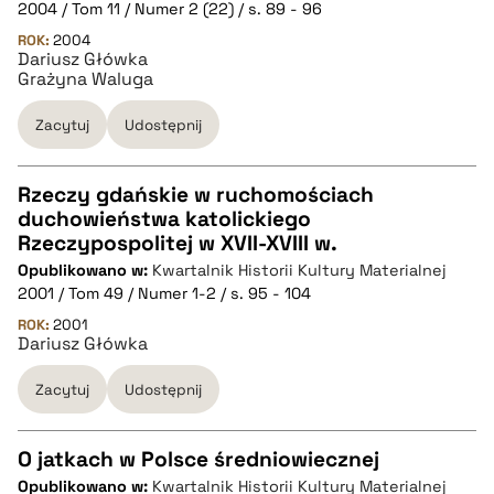
2004 / Tom 11 / Numer 2 (22) / s. 89 - 96
BIBTEX
ROK:
2004
Dariusz Główka
Grażyna Waluga
pobierz cytat
Zacytuj
Udostępnij
Rzeczy gdańskie w ruchomościach
duchowieństwa katolickiego
CZYSTY TEKST
Rzeczypospolitej w XVII-XVIII w.
Opublikowano w:
Kwartalnik Historii Kultury Materialnej
2001 / Tom 49 / Numer 1-2 / s. 95 - 104
pobierz cytat
ROK:
2001
Dariusz Główka
BIBTEX
Zacytuj
Udostępnij
pobierz cytat
O jatkach w Polsce średniowiecznej
Opublikowano w:
Kwartalnik Historii Kultury Materialnej