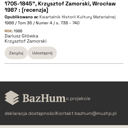
CZYSTY TEKST
1705-1845", Krzysztof Zamorski, Wrocław
1987 : [recenzja]
Opublikowano w:
Kwartalnik Historii Kultury Materialnej
pobierz cytat
1988 / Tom 36 / Numer 4 / s. 738 - 740
ROK:
1988
Dariusz Główka
BIBTEX
Krzysztof Zamorski
pobierz cytat
Zacytuj
Udostępnij
CZYSTY TEKST
o projekcie
pobierz cytat
deklaracja dostępności
Kontakt
bazhum@muzhp.pl
BIBTEX