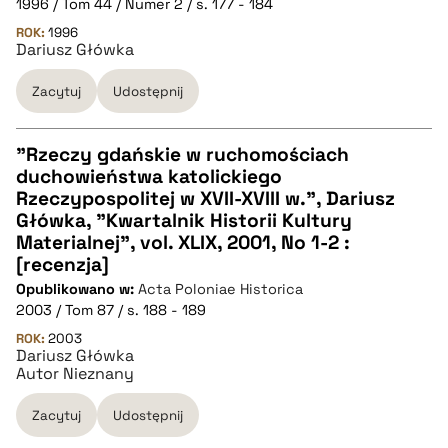
1996 / Tom 44 / Numer 2 / s. 177 - 184
pobierz cytat
ROK:
1996
Dariusz Główka
BIBTEX
Zacytuj
Udostępnij
pobierz cytat
"Rzeczy gdańskie w ruchomościach
duchowieństwa katolickiego
CZYSTY TEKST
Rzeczypospolitej w XVII-XVIII w.", Dariusz
Główka, "Kwartalnik Historii Kultury
Materialnej", vol. XLIX, 2001, No 1-2 :
pobierz cytat
[recenzja]
Opublikowano w:
Acta Poloniae Historica
2003 / Tom 87 / s. 188 - 189
BIBTEX
ROK:
2003
Dariusz Główka
pobierz cytat
Autor Nieznany
Zacytuj
Udostępnij