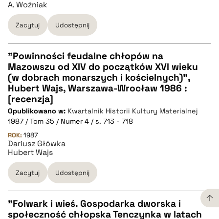
A. Woźniak
BIBTEX
Zacytuj
Udostępnij
pobierz cytat
"Powinności feudalne chłopów na
Mazowszu od XIV do początków XVI wieku
CZYSTY TEKST
(w dobrach monarszych i kościelnych)",
Hubert Wajs, Warszawa-Wrocław 1986 :
[recenzja]
pobierz cytat
Opublikowano w:
Kwartalnik Historii Kultury Materialnej
1987 / Tom 35 / Numer 4 / s. 713 - 718
BIBTEX
ROK:
1987
Dariusz Główka
Hubert Wajs
pobierz cytat
Zacytuj
Udostępnij
"Folwark i wieś. Gospodarka dworska i
społeczność chłopska Tenczynka w latach