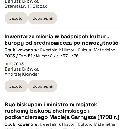
Dariusz Główka
Stanisław K. OIczak
BIBTEX
Zacytuj
Udostępnij
pobierz cytat
Inwentarze mienia w badaniach kultury
Europy od średniowiecza po nowożytność
CZYSTY TEKST
Opublikowano w:
Kwartalnik Historii Kultury Materialnej
2003 / Tom 51 / Numer 2 / s. 157 - 176
pobierz cytat
ROK:
2003
Dariusz Główka
Andrzej Klonder
BIBTEX
Zacytuj
Udostępnij
pobierz cytat
Być biskupem i ministrem: majątek
ruchomy biskupa chełmskiego i
CZYSTY TEKST
podkanclerzego Macieja Garnysza (1790 r.)
Opublikowano w:
Kwartalnik Historii Kultury Materialnej