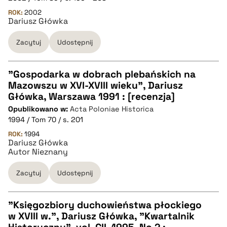
ROK:
2002
Dariusz Główka
BIBTEX
Zacytuj
Udostępnij
pobierz cytat
"Gospodarka w dobrach plebańskich na
Mazowszu w XVI-XVIII wieku", Dariusz
CZYSTY TEKST
Główka, Warszawa 1991 : [recenzja]
Opublikowano w:
Acta Poloniae Historica
1994 / Tom 70 / s. 201
pobierz cytat
ROK:
1994
Dariusz Główka
Autor Nieznany
BIBTEX
Zacytuj
Udostępnij
pobierz cytat
"Księgozbiory duchowieństwa płockiego
w XVIII w.", Dariusz Główka, "Kwartalnik
CZYSTY TEKST