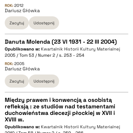
pobierz cytat
ROK:
2012
Dariusz Główka
Zacytuj
Udostępnij
BIBTEX
pobierz cytat
Danuta Molenda (23 VI 1931 - 22 III 2004)
Opublikowano w:
Kwartalnik Historii Kultury Materialnej
CZYSTY TEKST
2005 / Tom 53 / Numer 2 / s. 253 - 254
ROK:
2005
Dariusz Główka
pobierz cytat
Zacytuj
Udostępnij
BIBTEX
Między prawem i konwencją a osobistą
pobierz cytat
refleksją : ze studiów nad testamentami
CZYSTY TEKST
duchowieństwa diecezji płockiej w XVII i
XVIII w.
Opublikowano w:
Kwartalnik Historii Kultury Materialnej
pobierz cytat