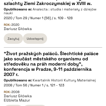
szlachty Ziemi Zakroczymskiej w XVIII w.
CZYSTY TEKST
Opublikowano w:
Analecta : studia i materiały z dziejów
nauki
2020 / Tom 29 / Numer 1 (56) / s. 109 - 128
pobierz cytat
ROK:
2020
Dariusz Główka
BIBTEX
Zacytuj
Udostępnij
pobierz cytat
"Život pražských paláců. Šlechtické paláce
jako součást městského organismu od
CZYSTY TEKST
středověku na práh moderní doby",
konferencja w Pradze, 9-11 października
2007 r.
pobierz cytat
Opublikowano w:
Kwartalnik Historii Kultury Materialnej
2008 / Tom 56 / Numer 1 / s. 121 - 123
BIBTEX
ROK:
2008
Dariusz Główka
Elżbieta Mazur
pobierz cytat