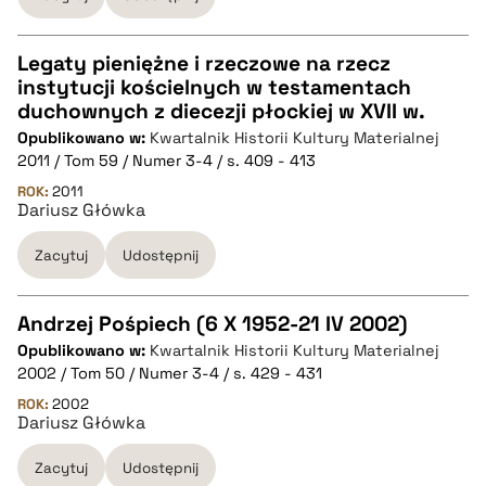
pobierz cytat
Legaty pieniężne i rzeczowe na rzecz
instytucji kościelnych w testamentach
CZYSTY TEKST
duchownych z diecezji płockiej w XVII w.
Opublikowano w:
Kwartalnik Historii Kultury Materialnej
2011 / Tom 59 / Numer 3-4 / s. 409 - 413
pobierz cytat
ROK:
2011
Dariusz Główka
BIBTEX
Zacytuj
Udostępnij
pobierz cytat
Andrzej Pośpiech (6 X 1952-21 IV 2002)
Opublikowano w:
Kwartalnik Historii Kultury Materialnej
CZYSTY TEKST
2002 / Tom 50 / Numer 3-4 / s. 429 - 431
ROK:
2002
Dariusz Główka
pobierz cytat
Zacytuj
Udostępnij