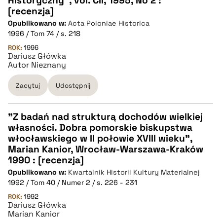
Historyczny", vol. CII, 1995, No 2 :
[recenzja]
Opublikowano w:
Acta Poloniae Historica
pobierz cytat
1996 / Tom 74 / s. 218
ROK:
1996
Dariusz Główka
BIBTEX
Autor Nieznany
pobierz cytat
Zacytuj
Udostępnij
"Z badań nad strukturą dochodów wielkiej
własności. Dobra pomorskie biskupstwa
CZYSTY TEKST
włocławskiego w II połowie XVIII wieku",
Marian Kanior, Wrocław-Warszawa-Kraków
1990 : [recenzja]
pobierz cytat
Opublikowano w:
Kwartalnik Historii Kultury Materialnej
1992 / Tom 40 / Numer 2 / s. 226 - 231
BIBTEX
ROK:
1992
Dariusz Główka
Marian Kanior