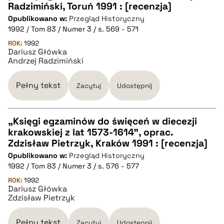
Radzimiński, Toruń 1991 : [recenzja]
Opublikowano w:
Przegląd Historyczny
pobierz cytat
1992 / Tom 83 / Numer 3 / s. 569 - 571
ROK:
1992
Dariusz Główka
BIBTEX
Andrzej Radzimiński
pobierz cytat
Pełny tekst
Zacytuj
Udostępnij
„Księgi egzaminów do święceń w diecezji
krakowskiej z lat 1573-1614”, oprac.
CZYSTY TEKST
Zdzisław Pietrzyk, Kraków 1991 : [recenzja]
Opublikowano w:
Przegląd Historyczny
1992 / Tom 83 / Numer 3 / s. 576 - 577
pobierz cytat
ROK:
1992
Dariusz Główka
Zdzisław Pietrzyk
BIBTEX
Pełny tekst
Zacytuj
Udostępnij