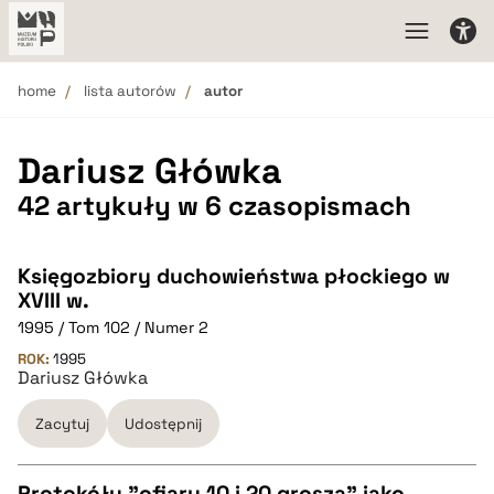
home
lista autorów
autor
Dariusz Główka
42 artykuły w 6 czasopismach
Księgozbiory duchowieństwa płockiego w
XVIII w.
1995 / Tom 102 / Numer 2
ROK:
1995
Dariusz Główka
Zacytuj
Udostępnij
Protokóły "ofiary 10 i 20 grosza" jako