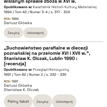
wiślanym spławie zboża w XVI w.
CZYSTY TEKST
Opublikowano w:
Kwartalnik Historii Kultury Materialnej
1994 / Tom 42 / Numer 3-4 / s. 317 - 324
pobierz cytat
ROK:
1994
Dariusz Główka
Zacytuj
Udostępnij
BIBTEX
pobierz cytat
„Duchowieństwo parafialne w diecezji
poznańskiej na przełomie XVI i XVII w.”,
CZYSTY TEKST
Stanisław K. Olczak, Lublin 1990 :
[recenzja]
Opublikowano w:
Przegląd Historyczny
pobierz cytat
1991 / Tom 82 / Numer 2 / s. 332 - 335
ROK:
1991
Dariusz Główka
BIBTEX
Stanisław K. Olczak
pobierz cytat
Pełny tekst
Zacytuj
Udostępnij