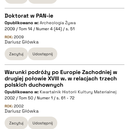
pobierz cytat
Doktorat w PAN-ie
Opublikowano w:
Archeologia Żywa
CZYSTY TEKST
2009 / Tom 14 / Numer 4 (44) / s. 51
ROK:
2009
Dariusz Główka
pobierz cytat
Zacytuj
Udostępnij
BIBTEX
Warunki podróży po Europie Zachodniej w
pobierz cytat
drugiej połowie XVIII w. w relacjach trzech
CZYSTY TEKST
polskich duchownych
Opublikowano w:
Kwartalnik Historii Kultury Materialnej
2002 / Tom 50 / Numer 1 / s. 61 - 72
pobierz cytat
ROK:
2002
Dariusz Główka
BIBTEX
Zacytuj
Udostępnij