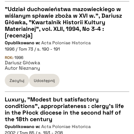
"Udział duchowieństwa mazowieckiego w
wiślanym spławie zboża w XVI w.", Dariusz
CZYSTY TEKST
Główka, "Kwartalnik Historii Kultury
Materialnej", vol. XLII, 1994, No 3-4 :
[recenzja]
pobierz cytat
Opublikowano w:
Acta Poloniae Historica
1996 / Tom 73 / s. 190 - 191
BIBTEX
ROK:
1996
Dariusz Główka
Autor Nieznany
pobierz cytat
Zacytuj
Udostępnij
Luxury, "Modest but satisfactory
conditions", appropriateness : clergy's life
CZYSTY TEKST
in the Płock diocese in the second half of
the 18th century
Opublikowano w:
Acta Poloniae Historica
pobierz cytat
2002 / Tom 85 / s. 193 - 208