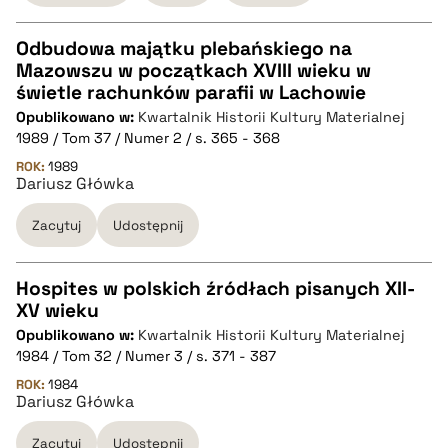
Odbudowa majątku plebańskiego na
Mazowszu w początkach XVIII wieku w
CZYSTY TEKST
świetle rachunków parafii w Lachowie
Opublikowano w:
Kwartalnik Historii Kultury Materialnej
1989 / Tom 37 / Numer 2 / s. 365 - 368
pobierz cytat
ROK:
1989
Dariusz Główka
BIBTEX
Zacytuj
Udostępnij
pobierz cytat
Hospites w polskich źródłach pisanych XII-
XV wieku
CZYSTY TEKST
Opublikowano w:
Kwartalnik Historii Kultury Materialnej
1984 / Tom 32 / Numer 3 / s. 371 - 387
pobierz cytat
ROK:
1984
Dariusz Główka
Zacytuj
Udostępnij
BIBTEX