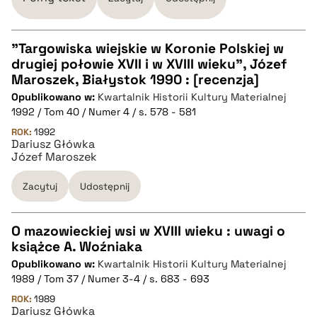
pobierz cytat
"Targowiska wiejskie w Koronie Polskiej w
drugiej połowie XVII i w XVIII wieku", Józef
CZYSTY TEKST
Maroszek, Białystok 1990 : [recenzja]
Opublikowano w:
Kwartalnik Historii Kultury Materialnej
1992 / Tom 40 / Numer 4 / s. 578 - 581
pobierz cytat
ROK:
1992
Dariusz Główka
Józef Maroszek
BIBTEX
Zacytuj
Udostępnij
pobierz cytat
O mazowieckiej wsi w XVIII wieku : uwagi o
książce A. Woźniaka
CZYSTY TEKST
Opublikowano w:
Kwartalnik Historii Kultury Materialnej
1989 / Tom 37 / Numer 3-4 / s. 683 - 693
pobierz cytat
ROK:
1989
Dariusz Główka