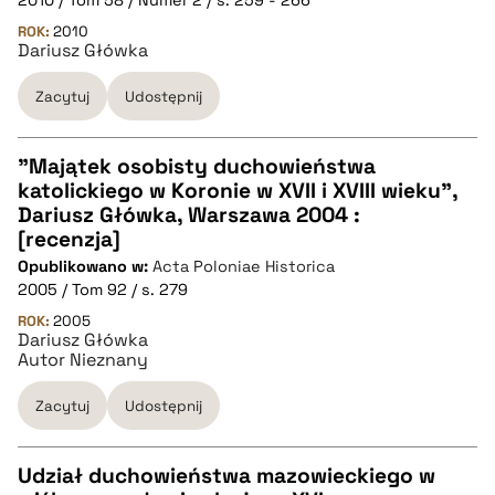
2010 / Tom 58 / Numer 2 / s. 259 - 266
ROK:
2010
Dariusz Główka
BIBTEX
Zacytuj
Udostępnij
pobierz cytat
"Majątek osobisty duchowieństwa
katolickiego w Koronie w XVII i XVIII wieku",
CZYSTY TEKST
Dariusz Główka, Warszawa 2004 :
[recenzja]
Opublikowano w:
Acta Poloniae Historica
pobierz cytat
2005 / Tom 92 / s. 279
ROK:
2005
Dariusz Główka
BIBTEX
Autor Nieznany
pobierz cytat
Zacytuj
Udostępnij
Udział duchowieństwa mazowieckiego w