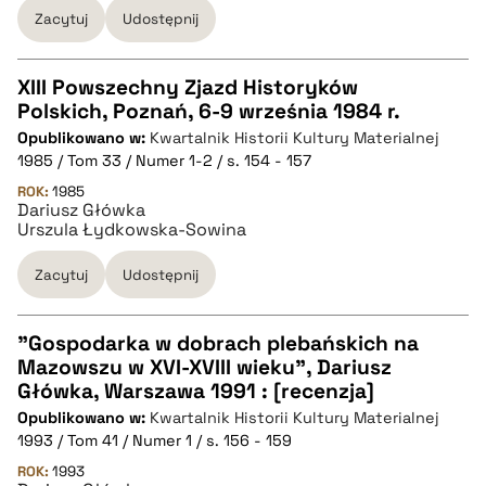
Zacytuj
Udostępnij
XIII Powszechny Zjazd Historyków
Polskich, Poznań, 6-9 września 1984 r.
CZYSTY TEKST
Opublikowano w:
Kwartalnik Historii Kultury Materialnej
1985 / Tom 33 / Numer 1-2 / s. 154 - 157
pobierz cytat
ROK:
1985
Dariusz Główka
Urszula Łydkowska-Sowina
BIBTEX
Zacytuj
Udostępnij
pobierz cytat
"Gospodarka w dobrach plebańskich na
Mazowszu w XVI-XVIII wieku", Dariusz
CZYSTY TEKST
Główka, Warszawa 1991 : [recenzja]
Opublikowano w:
Kwartalnik Historii Kultury Materialnej
1993 / Tom 41 / Numer 1 / s. 156 - 159
pobierz cytat
ROK:
1993