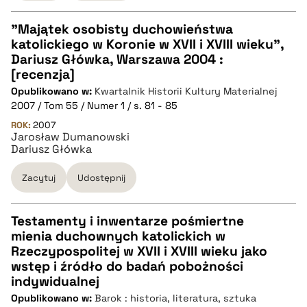
pobierz cytat
"Majątek osobisty duchowieństwa
katolickiego w Koronie w XVII i XVIII wieku",
CZYSTY TEKST
Dariusz Główka, Warszawa 2004 :
[recenzja]
Opublikowano w:
Kwartalnik Historii Kultury Materialnej
pobierz cytat
2007 / Tom 55 / Numer 1 / s. 81 - 85
ROK:
2007
Jarosław Dumanowski
BIBTEX
Dariusz Główka
pobierz cytat
Zacytuj
Udostępnij
Testamenty i inwentarze pośmiertne
mienia duchownych katolickich w
CZYSTY TEKST
Rzeczypospolitej w XVII i XVIII wieku jako
wstęp i źródło do badań pobożności
indywidualnej
pobierz cytat
Opublikowano w:
Barok : historia, literatura, sztuka