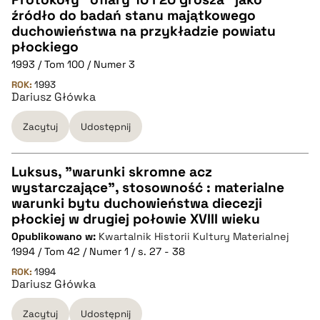
źródło do badań stanu majątkowego
CZYSTY TEKST
duchowieństwa na przykładzie powiatu
płockiego
1993 / Tom 100 / Numer 3
pobierz cytat
ROK:
1993
Dariusz Główka
BIBTEX
Zacytuj
Udostępnij
pobierz cytat
Luksus, "warunki skromne acz
wystarczające", stosowność : materialne
CZYSTY TEKST
warunki bytu duchowieństwa diecezji
płockiej w drugiej połowie XVIII wieku
Opublikowano w:
Kwartalnik Historii Kultury Materialnej
pobierz cytat
1994 / Tom 42 / Numer 1 / s. 27 - 38
ROK:
1994
Dariusz Główka
BIBTEX
Zacytuj
Udostępnij