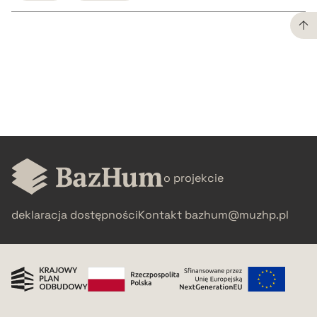
CZYSTY TEKST
pobierz cytat
BIBTEX
o projekcie
pobierz cytat
deklaracja dostępności
Kontakt
bazhum@muzhp.pl