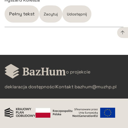
Pełny tekst
Zacytuj
Udostępnij
CZYSTY TEKST
pobierz cytat
o projekcie
BIBTEX
deklaracja dostępności
Kontakt
bazhum@muzhp.pl
pobierz cytat