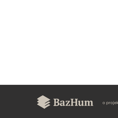
CZYSTY TEKST
BIBTEX
o proje