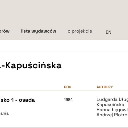
torów
lista wydawców
o projekcie
Interlinia
mała
średnia
duża
a-Kapuścińska
ROK
AUTORZY
sko 1 - osada
Ludgarda Dłu
1984
Kapuścińska
Hanna Łęgowi
dania
Andrzej Piotr