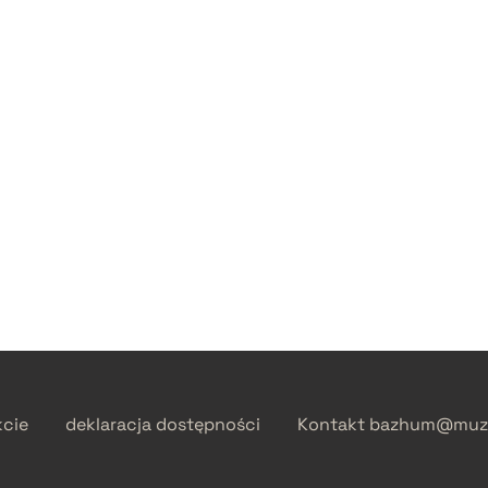
kcie
deklaracja dostępności
Kontakt
bazhum@muzh