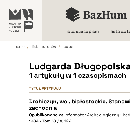
lista czasopism
lista au
home
lista autorów
autor
Wielkość liter
Ludgarda Długopolsk
1 artykuły w 1 czasopismach
TYTUŁ ARTYKUŁU
Drohiczyn, woj. białostockie. Stanowi
zachodnia
Opublikowano w:
Informator Archeologiczny : ba
1984 / Tom 18 / s. 122