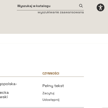
wyszukiwanie zaawansowana
Odstępy międzyliterowe
małe
średnie
duże
CZYNNOŚCI
gopolska-
Pełny tekst
ecka
Zacytuj
owski
Udostępnij