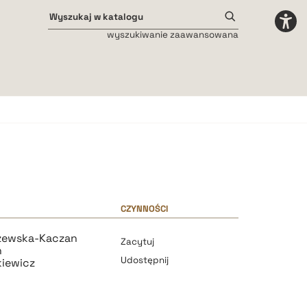
wyszukiwanie zaawansowana
Odstępy międzyliterowe
małe
średnie
duże
CZYNNOŚCI
szewska-Kaczan
Zacytuj
n
Udostępnij
kiewicz