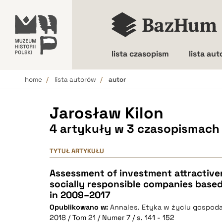
lista czasopism
lista au
home
lista autorów
autor
Wielkość liter
Jarosław Kilon
4 artykuły w 3 czasopismach
TYTUŁ ARTYKUŁU
Assessment of investment attractiven
socially responsible companies base
in 2009–2017
Opublikowano w:
Annales. Etyka w życiu gospod
2018 / Tom 21 / Numer 7 / s. 141 - 152