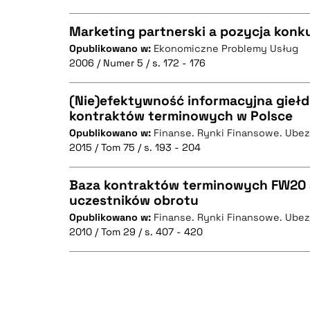
Marketing partnerski a pozycja kon
Opublikowano w:
Ekonomiczne Problemy Usług
2006 / Numer 5 / s. 172 - 176
CZYSTY TEKST
(Nie)efektywność informacyjna gieł
kontraktów terminowych w Polsce
Opublikowano w:
Finanse. Rynki Finansowe. Ube
CZYSTY TEKST
BIBTEX
2015 / Tom 75 / s. 193 - 204
Baza kontraktów terminowych FW20 
uczestników obrotu
BIBTEX
Opublikowano w:
Finanse. Rynki Finansowe. Ube
CZYSTY TEKST
2010 / Tom 29 / s. 407 - 420
BIBTEX
CZYSTY TEKST