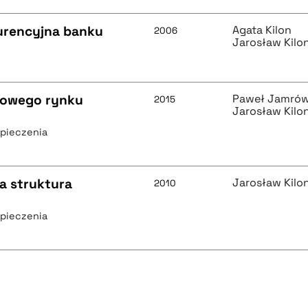
kurencyjna banku
Agata Kilon
2006
Jarosław Kilo
dowego rynku
Paweł Jamró
2015
Jarosław Kilo
zpieczenia
a struktura
Jarosław Kilo
2010
zpieczenia