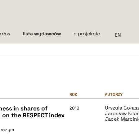
torów
lista wydawców
o projekcie
Interlinia
mała
średnia
duża
ROK
AUTORZY
ess in shares of
Urszula Goła
2018
Jarosław Kilo
d on the RESPECT index
Jacek Marcin
arczym