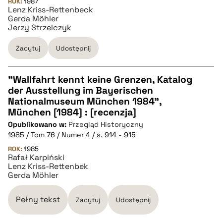
ROK:
1987
Lenz Kriss-Rettenbeck
Gerda Möhler
Jerzy Strzelczyk
Zacytuj
Udostępnij
"Wallfahrt kennt keine Grenzen, Katalog
der Ausstellung im Bayerischen
CZYSTY TEKST
Nationalmuseum München 1984",
München [1984] : [recenzja]
Opublikowano w:
Przegląd Historyczny
pobierz cytat
1985 / Tom 76 / Numer 4 / s. 914 - 915
ROK:
1985
Rafał Karpiński
BIBTEX
Lenz Kriss-Rettenbek
Gerda Möhler
pobierz cytat
Pełny tekst
Zacytuj
Udostępnij