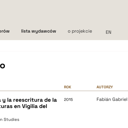
torów
lista wydawców
o projekcie
Interlinia
mała
średnia
duża
lo
ROK
AUTORZY
y la reescritura de la
Fabián Gabriel
2015
uras en Vigilia del
an Studies