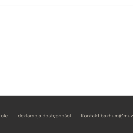
kcie
deklaracja dostępności
Kontakt
bazhum@muzh