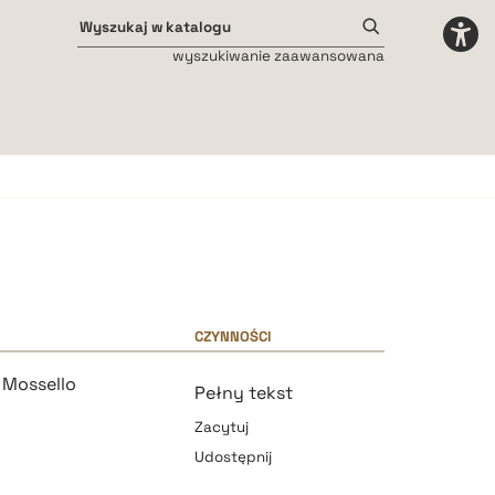
wyszukiwanie zaawansowana
Odstępy międzyliterowe
małe
średnie
duże
CZYNNOŚCI
 Mossello
Pełny tekst
Zacytuj
Udostępnij