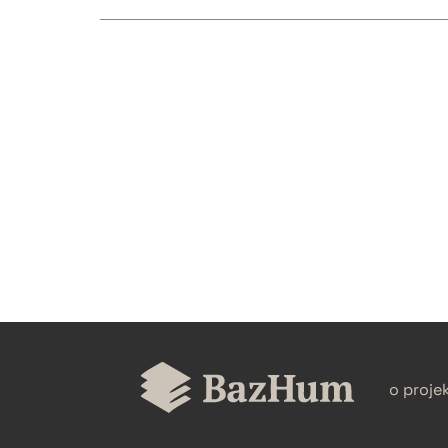
CZYSTY TEKST
BIBTEX
o proje