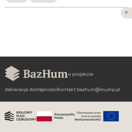
CZYSTY TEKST
pobierz cytat
BIBTEX
o projekcie
pobierz cytat
deklaracja dostępności
Kontakt
bazhum@muzhp.pl