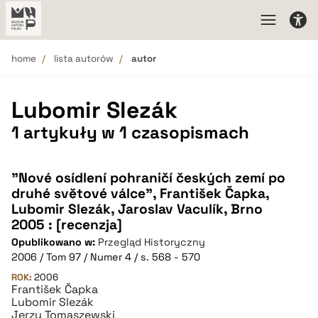
home
lista autorów
autor
Lubomir Slezák
1 artykuły w 1 czasopismach
"Nové osídlení pohraničí českých zemí po
druhé svĕtové válce", František Čapka,
Lubomir Slezák, Jaroslav Vaculík, Brno
2005 : [recenzja]
Opublikowano w:
Przegląd Historyczny
2006 / Tom 97 / Numer 4 / s. 568 - 570
ROK:
2006
František Čapka
Lubomir Slezák
Jerzy Tomaszewski