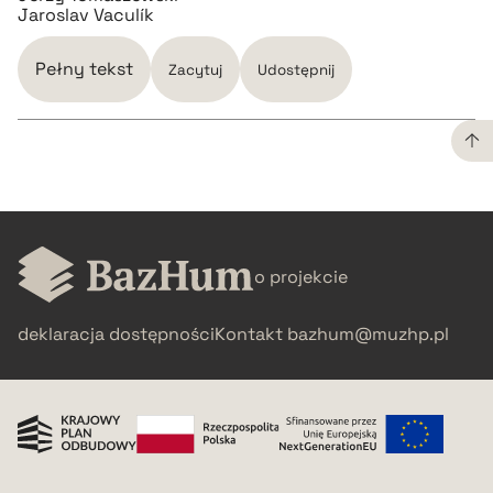
Jaroslav Vaculík
Pełny tekst
Zacytuj
Udostępnij
CZYSTY TEKST
pobierz cytat
o projekcie
BIBTEX
deklaracja dostępności
Kontakt
bazhum@muzhp.pl
pobierz cytat