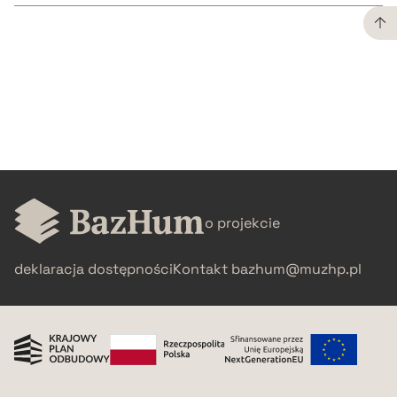
CZYSTY TEKST
pobierz cytat
BIBTEX
pobierz cytat
o projekcie
deklaracja dostępności
Kontakt
bazhum@muzhp.pl