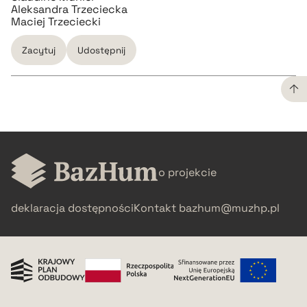
Aleksandra Trzeciecka
Maciej Trzeciecki
Zacytuj
Udostępnij
CZYSTY TEKST
pobierz cytat
o projekcie
BIBTEX
deklaracja dostępności
Kontakt
bazhum@muzhp.pl
pobierz cytat