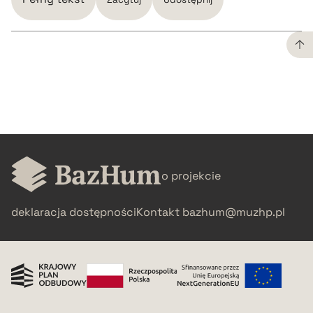
CZYSTY TEKST
pobierz cytat
BIBTEX
o projekcie
pobierz cytat
deklaracja dostępności
Kontakt
bazhum@muzhp.pl