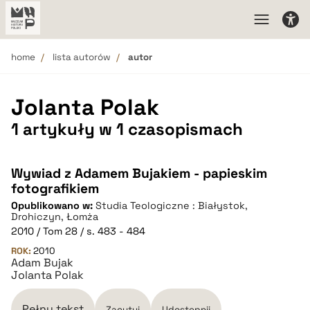
home
lista autorów
autor
Jolanta Polak
1 artykuły w 1 czasopismach
Wywiad z Adamem Bujakiem - papieskim
fotografikiem
Opublikowano w:
Studia Teologiczne : Białystok,
Drohiczyn, Łomża
2010 / Tom 28 / s. 483 - 484
ROK:
2010
Adam Bujak
Jolanta Polak
Pełny tekst
Zacytuj
Udostępnij