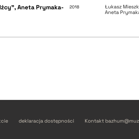
dźcy", Aneta Prymaka-
Łukasz Miesz
2018
Aneta Prymak
kcie
deklaracja dostępności
Kontakt
bazhum@muzh