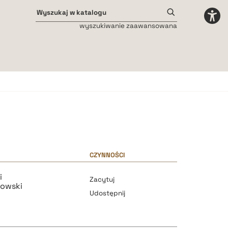
wyszukiwanie zaawansowana
Odstępy międzyliterowe
małe
średnie
duże
CZYNNOŚCI
i
Zacytuj
kowski
Udostępnij