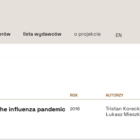
torów
lista wydawców
o projekcie
Interlinia
mała
średnia
duża
ROK
AUTORZY
 the influenza pandemic
Tristan Koreck
2016
Łukasz Miesz