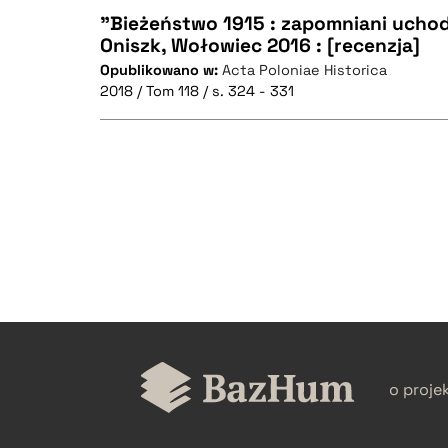
"Bieżeństwo 1915 : zapomniani ucho
Oniszk, Wołowiec 2016 : [recenzja]
Opublikowano w:
Acta Poloniae Historica
CZYSTY TEKST
2018 / Tom 118 / s. 324 - 331
BIBTEX
CZYSTY TEKST
BIBTEX
o proje