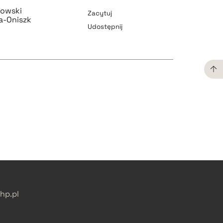
kowski
Zacytuj
a-Oniszk
Udostępnij
pobierz cytat
pobierz cytat
pobierz cytat
pobierz cytat
p.pl