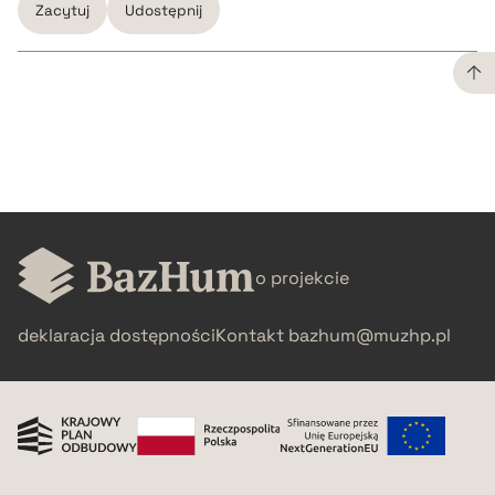
Zacytuj
Udostępnij
CZYSTY TEKST
pobierz cytat
BIBTEX
o projekcie
pobierz cytat
deklaracja dostępności
Kontakt
bazhum@muzhp.pl