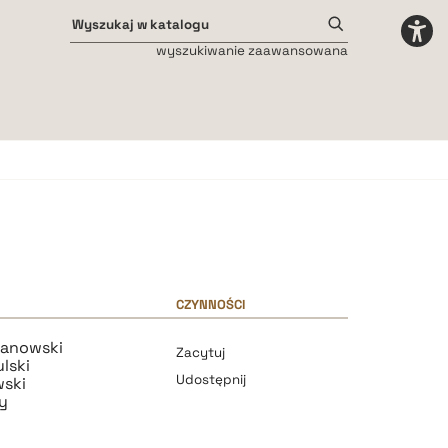
wyszukiwanie zaawansowana
Odstępy międzyliterowe
małe
średnie
duże
CZYNNOŚCI
anowski
Zacytuj
lski
Udostępnij
wski
y