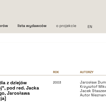
torów
lista wydawców
o projekcie
Interlinia
mała
średnia
duża
ROK
AUTORZY
ia z dziejów
Jarosław Dum
2003
Krzysztof Miku
", pod red. Jacka
Jacek Stasze
go, Jarosława
Autor Nieznan
ja]