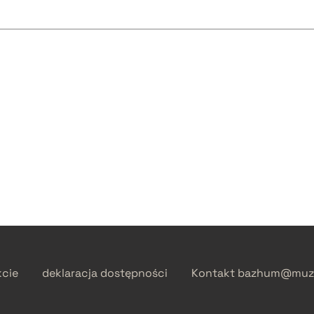
kcie
deklaracja dostępności
Kontakt
bazhum@muzh