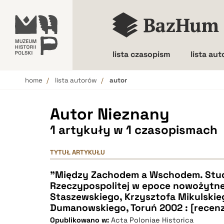
lista czasopism
lista au
home
lista autorów
autor
Wielkość liter
Autor Nieznany
1 artykuły w 1 czasopismach
TYTUŁ ARTYKUŁU
"Między Zachodem a Wschodem. Stud
Rzeczypospolitej w epoce nowożytnej
Staszewskiego, Krzysztofa Mikulskie
Dumanowskiego, Toruń 2002 : [recenz
Opublikowano w:
Acta Poloniae Historica