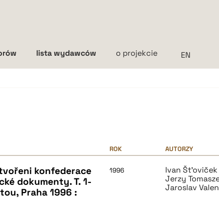
torów
lista wydawców
o projekcie
Interlinia
mała
średnia
duża
ROK
AUTORZY
tvořeni konfederace
Ivan Št'oviček
1996
Jerzy Tomasz
cké dokumenty. T. 1-
Jaroslav Vale
ntou, Praha 1996 :