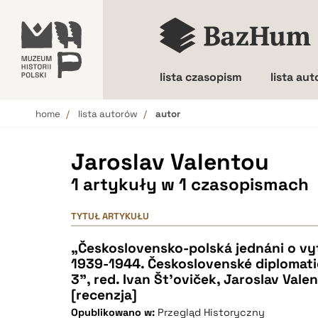
lista czasopism
lista au
home
lista autorów
autor
Wielkość liter
Jaroslav Valentou
1 artykuły w 1 czasopismach
TYTUŁ ARTYKUŁU
„Československo-polská jednáni o vy
1939-1944. Československé diplomati
3”, red. Ivan Št'oviček, Jaroslav Vale
[recenzja]
Opublikowano w:
Przegląd Historyczny