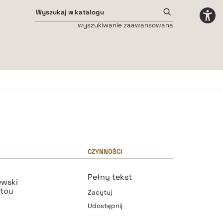
wyszukiwanie zaawansowana
Odstępy międzyliterowe
małe
średnie
duże
CZYNNOŚCI
Pełny tekst
ewski
ntou
Zacytuj
Udostępnij