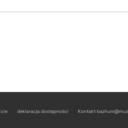
kcie
deklaracja dostępności
Kontakt
bazhum@muzh