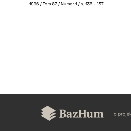
1996 / Tom 87 / Numer 1 / s. 136 - 137
CZYSTY TEKST
BIBTEX
o proje