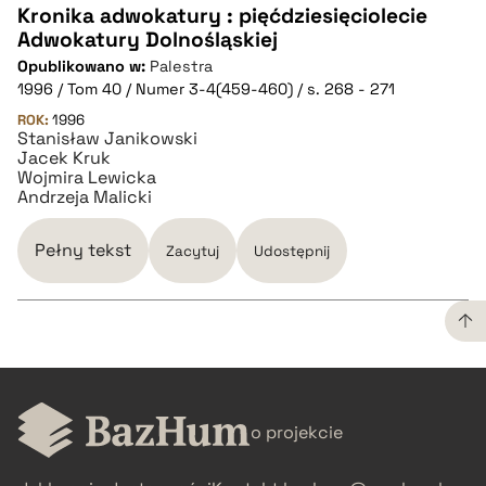
Kronika adwokatury : pięćdziesięciolecie
Adwokatury Dolnośląskiej
CZYSTY TEKST
Opublikowano w:
Palestra
1996 / Tom 40 / Numer 3-4(459-460) / s. 268 - 271
pobierz cytat
ROK:
1996
Stanisław Janikowski
Jacek Kruk
Wojmira Lewicka
BIBTEX
Andrzeja Malicki
pobierz cytat
Pełny tekst
Zacytuj
Udostępnij
CZYSTY TEKST
o projekcie
pobierz cytat