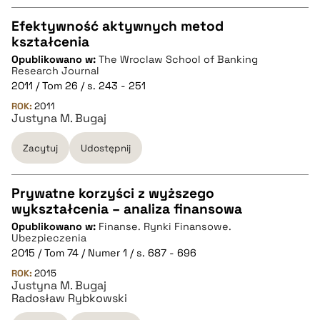
Efektywność aktywnych metod
kształcenia
CZYSTY TEKST
Opublikowano w:
The Wroclaw School of Banking
Research Journal
2011 / Tom 26 / s. 243 - 251
pobierz cytat
ROK:
2011
Justyna M. Bugaj
BIBTEX
Zacytuj
Udostępnij
pobierz cytat
Prywatne korzyści z wyższego
wykształcenia – analiza finansowa
CZYSTY TEKST
Opublikowano w:
Finanse. Rynki Finansowe.
Ubezpieczenia
2015 / Tom 74 / Numer 1 / s. 687 - 696
pobierz cytat
ROK:
2015
Justyna M. Bugaj
Radosław Rybkowski
BIBTEX