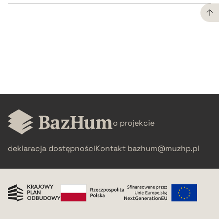
CZYSTY TEKST
pobierz cytat
BIBTEX
pobierz cytat
o projekcie
deklaracja dostępności
Kontakt
bazhum@muzhp.pl