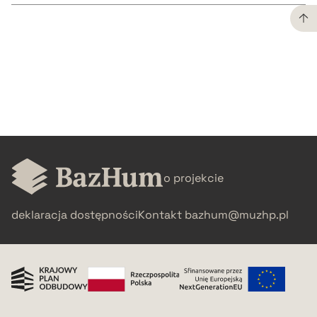
CZYSTY TEKST
pobierz cytat
BIBTEX
pobierz cytat
o projekcie
deklaracja dostępności
Kontakt
bazhum@muzhp.pl