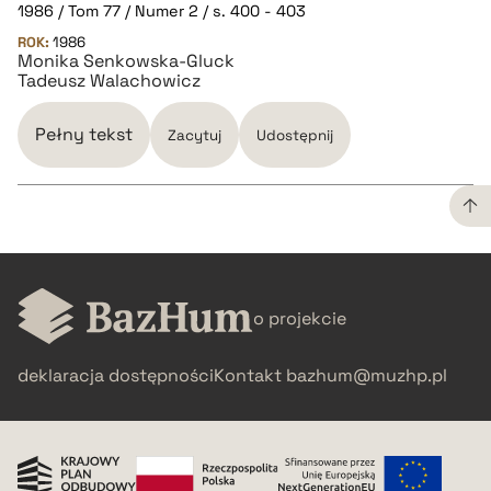
1986 / Tom 77 / Numer 2 / s. 400 - 403
pobierz cytat
ROK:
1986
Monika Senkowska-Gluck
Tadeusz Walachowicz
BIBTEX
Pełny tekst
Zacytuj
Udostępnij
pobierz cytat
CZYSTY TEKST
o projekcie
pobierz cytat
deklaracja dostępności
Kontakt
bazhum@muzhp.pl
BIBTEX
pobierz cytat