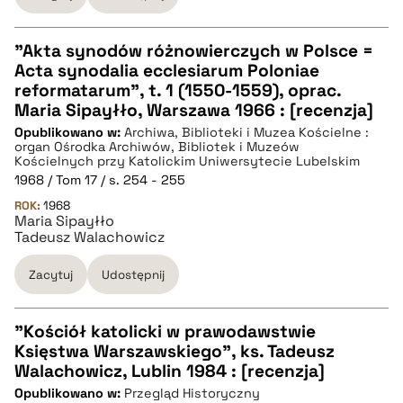
pobierz cytat
"Akta synodów różnowierczych w Polsce =
Acta synodalia ecclesiarum Poloniae
CZYSTY TEKST
reformatarum", t. 1 (1550-1559), oprac.
Maria Sipayłło, Warszawa 1966 : [recenzja]
Opublikowano w:
Archiwa, Biblioteki i Muzea Kościelne :
pobierz cytat
organ Ośrodka Archiwów, Bibliotek i Muzeów
Kościelnych przy Katolickim Uniwersytecie Lubelskim
1968 / Tom 17 / s. 254 - 255
BIBTEX
ROK:
1968
Maria Sipayłło
Tadeusz Walachowicz
pobierz cytat
Zacytuj
Udostępnij
"Kościół katolicki w prawodawstwie
Księstwa Warszawskiego", ks. Tadeusz
CZYSTY TEKST
Walachowicz, Lublin 1984 : [recenzja]
Opublikowano w:
Przegląd Historyczny