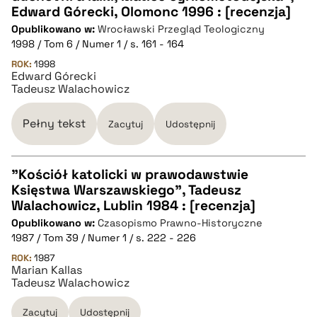
Edward Górecki, Olomonc 1996 : [recenzja]
Opublikowano w:
Wrocławski Przegląd Teologiczny
pobierz cytat
1998 / Tom 6 / Numer 1 / s. 161 - 164
ROK:
1998
Edward Górecki
BIBTEX
Tadeusz Walachowicz
pobierz cytat
Pełny tekst
Zacytuj
Udostępnij
"Kościół katolicki w prawodawstwie
Księstwa Warszawskiego", Tadeusz
CZYSTY TEKST
Walachowicz, Lublin 1984 : [recenzja]
Opublikowano w:
Czasopismo Prawno-Historyczne
1987 / Tom 39 / Numer 1 / s. 222 - 226
pobierz cytat
ROK:
1987
Marian Kallas
Tadeusz Walachowicz
BIBTEX
Zacytuj
Udostępnij