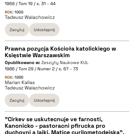
1969 / Tom 19 / s. 31 - 44
ROK:
1969
Tadeusz Walachowicz
Zacytuj
Udostępnij
Prawna pozycja Kościoła katolickiego w
Księstwie Warszawskim
CZYSTY TEKST
Opublikowano w:
Zeszyty Naukowe KUL
1986 / Tom 29 / Numer 2 / s. 67 - 73
pobierz cytat
ROK:
1986
Marian Kallas
Tadeusz Walachowicz
BIBTEX
Zacytuj
Udostępnij
pobierz cytat
"Cirkev se uskutecnuje ve farnosti,
Kanonicko - pastoracni pfirucka pro
CZYSTY TEKST
duchovni a laiki, Matice cyrilometodejska",