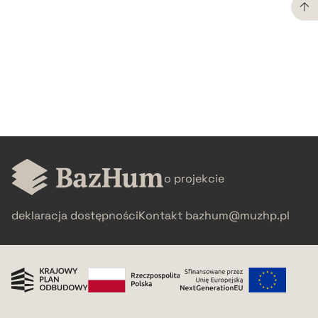
CZYSTY TEKST
pobierz cytat
BIBTEX
pobierz cytat
o projekcie
deklaracja dostępności
Kontakt
bazhum@muzhp.pl