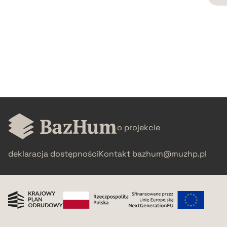
CZYSTY TEKST
pobierz cytat
BIBTEX
pobierz cytat
o projekcie
deklaracja dostępności
Kontakt
bazhum@muzhp.pl