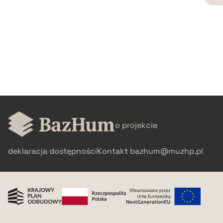
CZYSTY TEKST
pobierz cytat
BIBTEX
pobierz cytat
o projekcie
deklaracja dostępności
Kontakt
bazhum@muzhp.pl