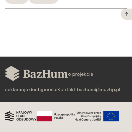
CZYSTY TEKST
pobierz cytat
BIBTEX
o projekcie
pobierz cytat
deklaracja dostępności
Kontakt
bazhum@muzhp.pl