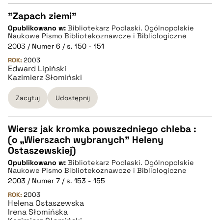
"Zapach ziemi"
Opublikowano w:
Bibliotekarz Podlaski. Ogólnopolskie
CZYSTY TEKST
Naukowe Pismo Bibliotekoznawcze i Bibliologiczne
2003 / Numer 6 / s. 150 - 151
ROK:
2003
pobierz cytat
Edward Lipiński
Kazimierz Słomiński
BIBTEX
Zacytuj
Udostępnij
pobierz cytat
Wiersz jak kromka powszedniego chleba :
(o „Wierszach wybranych” Heleny
CZYSTY TEKST
Ostaszewskiej)
Opublikowano w:
Bibliotekarz Podlaski. Ogólnopolskie
Naukowe Pismo Bibliotekoznawcze i Bibliologiczne
pobierz cytat
2003 / Numer 7 / s. 153 - 155
ROK:
2003
Helena Ostaszewska
BIBTEX
Irena Słomińska