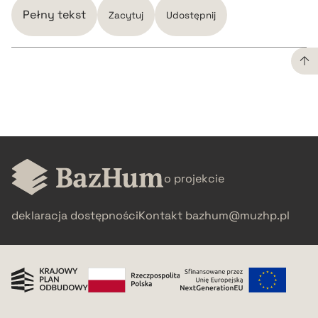
Pełny tekst
Zacytuj
Udostępnij
CZYSTY TEKST
pobierz cytat
BIBTEX
o projekcie
deklaracja dostępności
Kontakt
bazhum@muzhp.pl
pobierz cytat