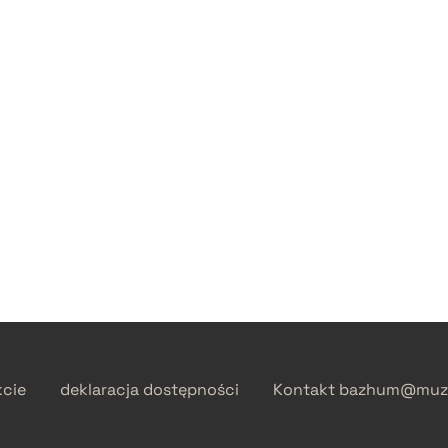
kcie
deklaracja dostępności
Kontakt
bazhum@muzh