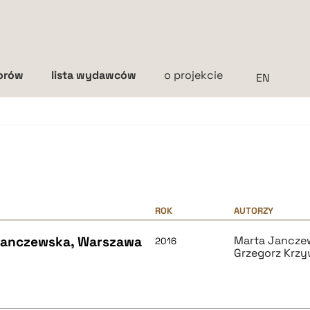
torów
lista wydawców
o projekcie
Interlinia
mała
średnia
duża
ROK
AUTORZY
Janczewska, Warszawa
Marta Jancze
2016
Grzegorz Krzy