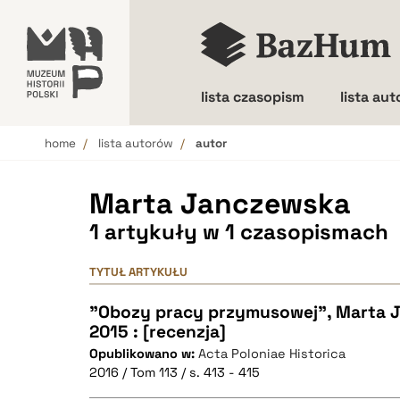
lista czasopism
lista au
home
lista autorów
autor
Wielkość liter
Marta Janczewska
1 artykuły w 1 czasopismach
TYTUŁ ARTYKUŁU
"Obozy pracy przymusowej", Marta 
2015 : [recenzja]
Opublikowano w:
Acta Poloniae Historica
2016 / Tom 113 / s. 413 - 415