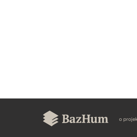
CZYSTY TEKST
BIBTEX
o proje