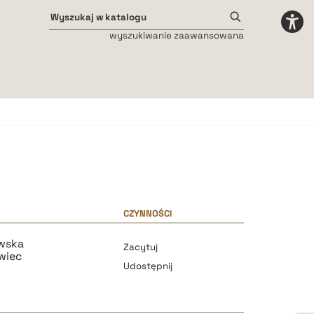
wyszukiwanie zaawansowana
Odstępy międzyliterowe
małe
średnie
duże
CZYNNOŚCI
wska
Zacytuj
wiec
Udostępnij