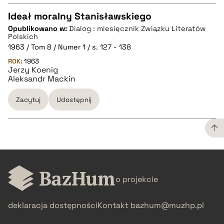
Ideał moralny Stanisławskiego
Opublikowano w:
Dialog : miesięcznik Związku Literatów
CZYSTY TEKST
Polskich
1963 / Tom 8 / Numer 1 / s. 127 - 138
ROK:
1963
pobierz cytat
Jerzy Koenig
Aleksandr Mackin
BIBTEX
Zacytuj
Udostępnij
pobierz cytat
CZYSTY TEKST
o projekcie
pobierz cytat
deklaracja dostępności
Kontakt
bazhum@muzhp.pl
BIBTEX