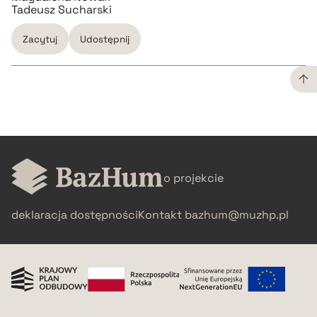
Tadeusz Sucharski
Zacytuj
Udostępnij
CZYSTY TEKST
pobierz cytat
o projekcie
BIBTEX
deklaracja dostępności
Kontakt
bazhum@muzhp.pl
pobierz cytat