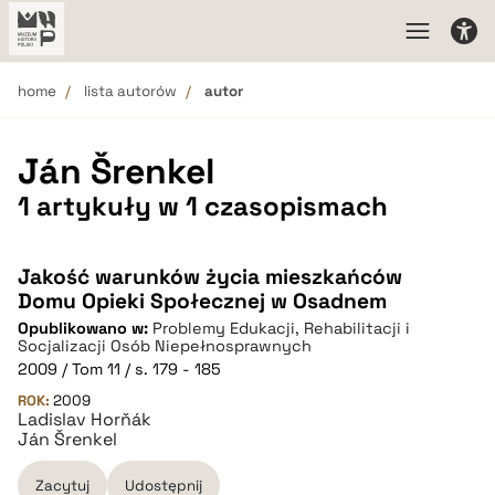
home
lista autorów
autor
Ján Šrenkel
1 artykuły w 1 czasopismach
Jakość warunków życia mieszkańców
Domu Opieki Społecznej w Osadnem
Opublikowano w:
Problemy Edukacji, Rehabilitacji i
Socjalizacji Osób Niepełnosprawnych
2009 / Tom 11 / s. 179 - 185
ROK:
2009
Ladislav Horňák
Ján Šrenkel
Zacytuj
Udostępnij