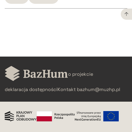
CZYSTY TEKST
pobierz cytat
BIBTEX
o projekcie
pobierz cytat
deklaracja dostępności
Kontakt
bazhum@muzhp.pl