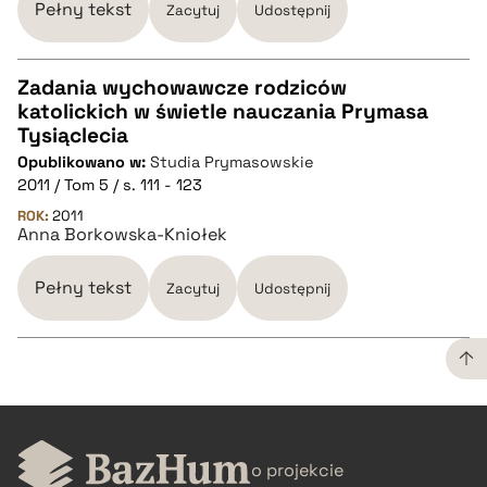
Pełny tekst
Zacytuj
Udostępnij
Zadania wychowawcze rodziców
katolickich w świetle nauczania Prymasa
CZYSTY TEKST
Tysiąclecia
Opublikowano w:
Studia Prymasowskie
2011 / Tom 5 / s. 111 - 123
pobierz cytat
ROK:
2011
Anna Borkowska-Kniołek
BIBTEX
Pełny tekst
Zacytuj
Udostępnij
pobierz cytat
CZYSTY TEKST
o projekcie
pobierz cytat